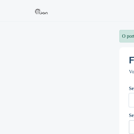
Ir para o conteúdo principal
O port
F
Vo
Se
S