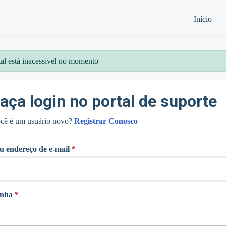
Início
al está inacessível no momento
aça login no portal de suporte
cê é um usuário novo?
Registrar Conosco
u endereço de e-mail
*
enha
*