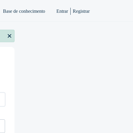
Base de conhecimento
Entrar
Registrar