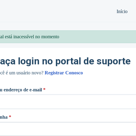
Início
al está inacessível no momento
aça login no portal de suporte
cê é um usuário novo?
Registrar Conosco
u endereço de e-mail
*
enha
*