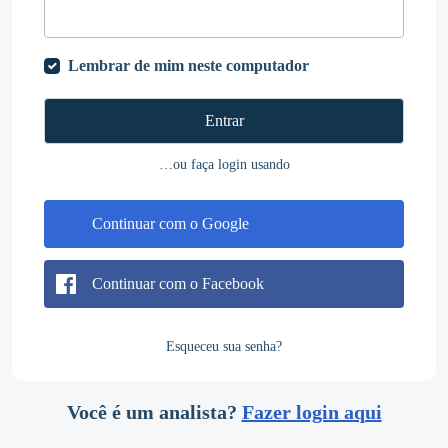
Lembrar de mim neste computador
Entrar
…ou faça login usando
Continuar com o Google
Continuar com o Facebook
Esqueceu sua senha?
Você é um analista?
Fazer login aqui