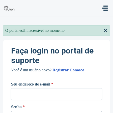
Ir para o conteúdo principal
O portal está inacessível no momento
Faça login no portal de
suporte
Você é um usuário novo?
Registrar Conosco
Seu endereço de e-mail
*
Senha
*