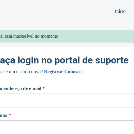
Início
al está inacessível no momento
aça login no portal de suporte
cê é um usuário novo?
Registrar Conosco
u endereço de e-mail
*
enha
*