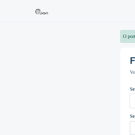
Ir para o conteúdo principal
O port
F
Vo
Se
S