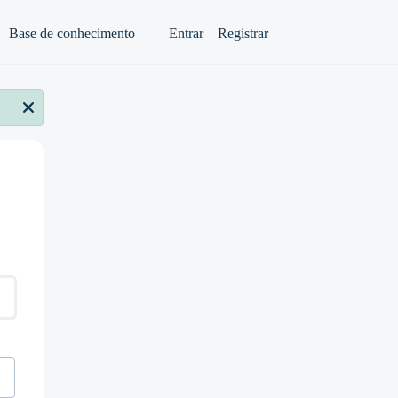
Base de conhecimento
Entrar
Registrar